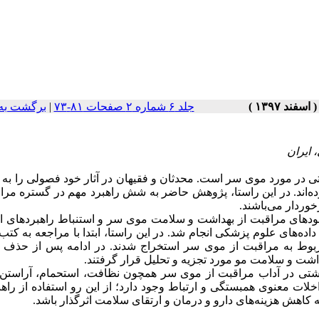
جلد ۶ شماره ۲ صفحات ۸۱-۷۳
|
برگشت به
 ایران
تی در مورد موی سر
است. محدثان و فقیهان در آثار خود فصولی را به
ده‌اند. در این راستا، پژوهش حاضر به شش راهبرد مهم در گستره مرا
وردار می‌باشند.
مودهای مراقبت از بهداشت و سلامت موی سر و استنباط راهبردهای ا
ا داده‌های علوم پزشکی انجام شد
.
در این راستا، ابتدا با مراجعه به کت
ربوط به مراقبت از موی سر استخراج شدند. در ادامه پس از حذف ر
ت و سلامت مو مورد تجزیه و تحلیل قرار گرفتند.
اشتی
در آداب مراقبت از
موی سر همچون نظافت،
استحمام
، آراستن،
ات معنوی همبستگی و ارتباط وجود دارد؛ از این رو
استفاده از راه
ه کاهش هزینه‌های دارو و درمان و
ارتقای سلامت اثرگذار باشد.