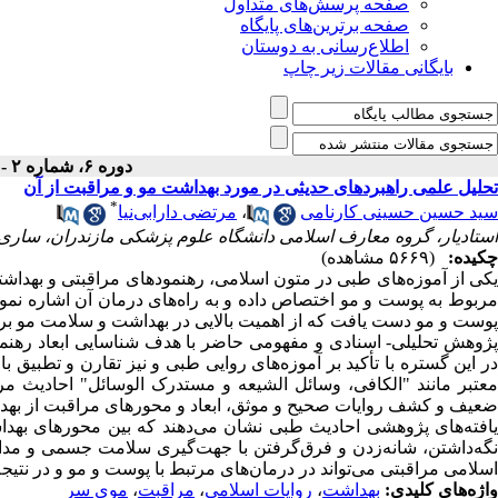
صفحه پرسش‌های متداول
صفحه برترین‌های پایگاه
اطلاع‌رسانی به دوستان
بایگانی مقالات زیر چاپ
دوره ۶، شماره ۲ - ( اسفند ۱۳۹۷ )
تحلیل علمی راهبردهای حدیثی در مورد بهداشت مو و مراقبت از آن
*
سید حسین حسینی کارنامی
،
مرتضی دارابی‌نیا
استادیار، گروه معارف اسلامی دانشگاه علوم پزشکی مازندران، ساری،
چکیده:
(۵۶۶۹ مشاهده)
کی از آموزه‌های طبی در متون اسلامی، رهنمودهای مراقبتی و بهداش
ربوط به پوست و مو اختصاص داده
و به راه‌های درمان آن
اشاره نمو
پوست و مو دست یافت که از اهمیت بالایی در بهداشت و سلامت مو برخ
ژوهش
تحلیلی- اسنادی و مفهومی
حاضر با هدف شناسایی ابعاد رهن
ر این گستره با تأکید بر آموزه‌های روایی طبی و نیز تقارن و تطبیق ب
معتبر مانند "الکافی، وسائل الشیعه و مستدرک الوسائل" احادیث م
ضعیف و کشف روایات صحیح و موثق، ابعاد و محورهای مراقبت از بهداش
افته‌های پژوهشی احادیث طبی نشان می‌دهند که بین محورهای
بهد
گه‌داشتن، شانه‌زدن و فرق‌گرفتن
با جهت‌گیری سلامت جسمی و مداخل
اسلامی مراقبتی می‌تواند در درمان‌های مرتبط با پوست و مو و در نتیج
واژه‌های کلیدی:
بهداشت
،
روایات اسلامی
،
مراقبت
،
موی سر