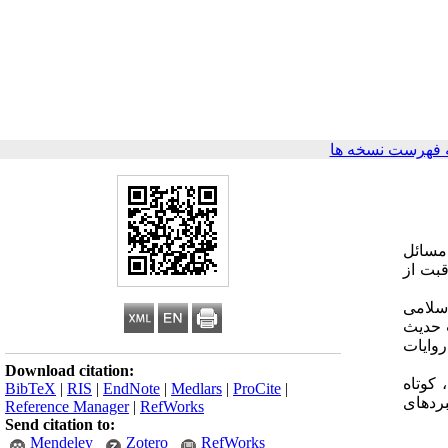
 فهرست نسخه ها
 مسائل
قبت از
سلامی
ب حدیث
وایات
Download citation:
 کوتاه‌
BibTeX
|
RIS
|
EndNote
|
Medlars
|
ProCite
|
بردهای
Reference Manager
|
RefWorks
Send citation to:
Mendeley
Zotero
RefWorks